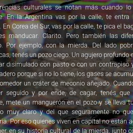
erencias culturales se notan más cuando l
e. En la Argentina vas por la calle, te entra 
 En Corea del Sur, vas por la calle, te pica el b
es manducar. Clarito. Pero también las dife
o. Por ejemplo, con la mierda. Del lado pobr
as, tenés un pozo ciego. Un agujero profundo en
ar disimulado con pasto o con un contrapiso y
radero porque si no lo tiene, los gases se acum
comedor un cráter de meconio añejado. Cuando
r seguido y por ende, de cagar, tenés que
e, mete un manguerón en el pozo y se lleva tus
no muy claro y del que seguramente no que
ria. Por eso quienes viven en capital no está
er, en su historia cultural de la mierda, junto 