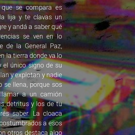
o que se compara es
la lija y te clavas un
agre y andá a saber qué
rencias se ven en lo
e de la General Paz,
 la tierra donde va lo
 el único signo de su
ulan y explotan y nadie
 se llena, porque sos
 llamar a un camión
 detritus y los de tu
rés saber. La cloaca
n acostumbrados a esos
con otros destaca algo