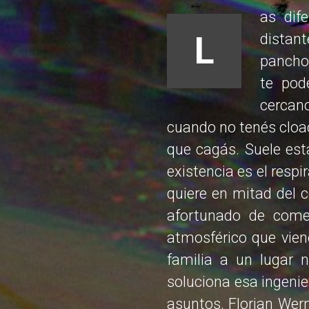
as dif
L
distant
pancho.
te pod
cercan
cuando no tenés cloac
que cagás. Suele est
existencia es el respi
quiere en mitad del 
afortunado de come
atmosférico que vien
familia a un lugar 
soluciona esa ingenie
asuntos. Florian Wern