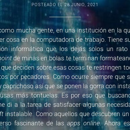
POSTEADO EL
28 JUNIO, 2021
como mucha gente, en una institución en la qu
er cosa en la computadora de trabajo. Tiene s
ión informática que los dejás solos un rato 
point
de minas en bolas te terminan formateando
 que deciden sobre esas cosas te restringen t
stos por pecadores. Como ocurre siempre que se
o y caprichoso así que se ponen la gorra con inst
cusas más tontuelas. Es por eso que buscand
 di a la tarea de satisfacer algunas necesid
ft
instalable. Como aquellos que descubren un
erso fascinante de las
apps online
. Ahora e