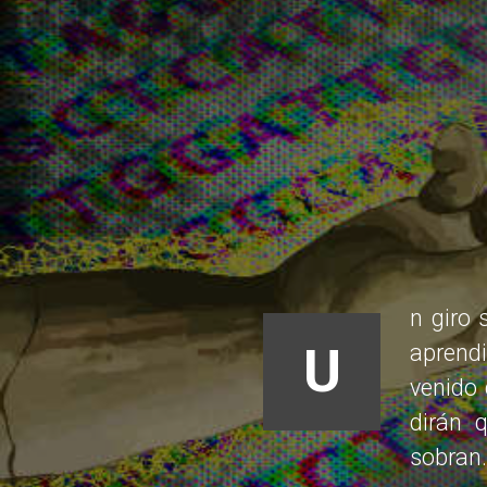
n giro 
U
aprendi
venido
dirán 
sobran.