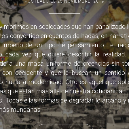
POSTEADO EL
25 NOVIEMBRE, 2019
y morimos en sociedades que han banalizado lo
mos convertido en cuentos de hadas, en narra
l imperio de un tipo de pensamiento −el raci
o cada vez que quiere describir la realidad.
ado a una masa uniforme de creencias sin to
 con occidente y que le buscan un sentido 
o huela a modernidad. Otro es aquel que aplic
as que están más allá de nuestra cotidianidad. «
. Todas ellas formas de degradar lo arcano y
 más mundanas.