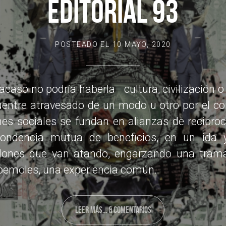
EDITORIAL 93
POSTEADO EL
10 MAYO, 2020
acaso no podría haberla− cultura, civilización 
uentre atravesado de un modo u otro por el c
nes sociales se fundan en alianzas de reciproc
pondencia mutua de beneficios, en un ida 
dones que van atando, engarzando una trama
 bemoles, una experiencia común.
LEER MÁS... & COMENTARIOS