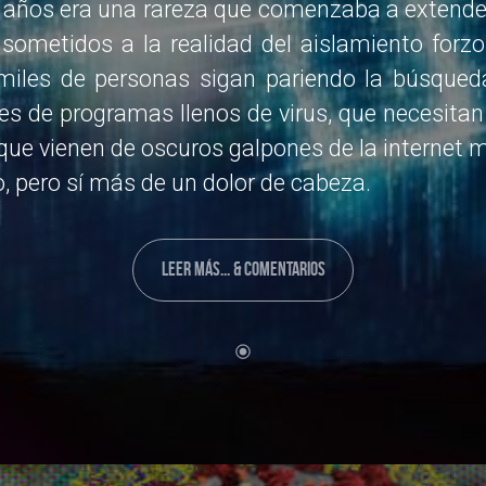
años era una rareza que comenzaba a extender
 sometidos a la realidad del aislamiento forzo
 miles de personas sigan pariendo la búsque
ves de programas llenos de virus, que necesitan
 que vienen de oscuros galpones de la internet 
, pero sí más de un dolor de cabeza.
LEER MÁS... & COMENTARIOS