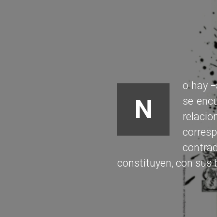
o hay −
N
se enc
relacio
corres
contra
constituyen, con sus