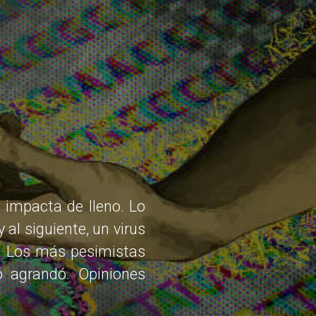
 impacta de lleno. Lo
al siguiente, un virus
a. Los más pesimistas
o agrandó. Opiniones