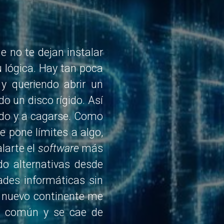
e no te dejan instalar
u lógica. Hay tan poca
y queriendo abrir un
 un disco rígido. Así
odo y a cagarse. Como
 pone límites a algo,
alarte el
software
más
o alternativas desde
ades informáticas sin
 nuevo continente me
s común y se cae de