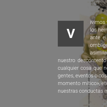
ivimos 
V
los he
ante e
omblig
asimil
nuestro descontento
cualquier cosa que n
gentes, eventos o cos
momento mítico», etc
nuestras conductas