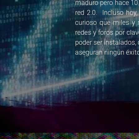
maduro pero hace 10 
red 2.0. Incluso hoy,
curioso que miles y
redes y foros por cla
poder ser instalados,
aseguran ningún éxito