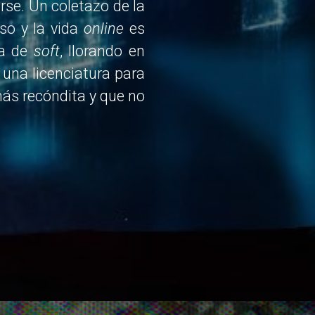
se. Un coletazo de la
so y la vida
online
es
da de
soft
, llorando en
 una licenciatura para
más recóndita y que no