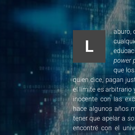
aburo, 
L
cualqui
educac
power 
que los
quien dice, pagan ju
el límite es arbitrari
inocente con las ex
hace algunos años me
tener que apelar a
so
encontré con el univ