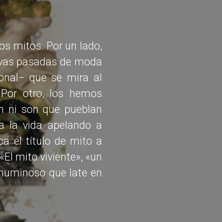
s mitos. Por un lado,
tivas pasadas de moda
onal− que se mira al
 Por otro, los hemos
n ni son que pueblan
a la vida apelando a
a el título de mito a
El mito viviente», «un
 numinoso que late en