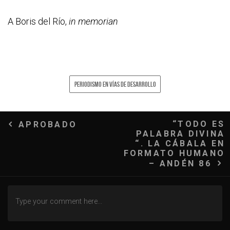
A Boris del Río,
in memorian
PERIODISMO EN VÍAS DE DESARROLLO
Navegación
“TODO ES
APROBADO
PALABRA DIVINA
de
“. LA CÁBALA EN
FORMATO HUMANO
entradas
– ANDÉN 86