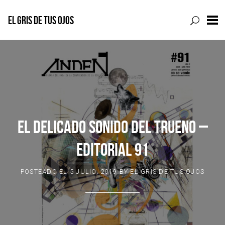
EL GRIS DE TUS OJOS
Skip
to
content
EL DELICADO SONIDO DEL TRUENO –
EDITORIAL 91
POSTEADO EL
5 JULIO, 2019
BY
EL GRIS DE TUS OJOS