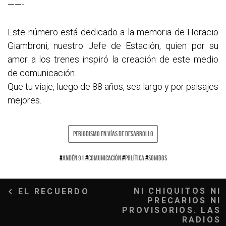
——-
Este número está dedicado a la memoria de Horacio
Giambroni, nuestro Jefe de Estación, quien por su
amor a los trenes inspiró la creación de este medio
de comunicación.
Que tu viaje, luego de 88 años, sea largo y por paisajes
mejores.
PERIODISMO EN VÍAS DE DESARROLLO
#
ANDÉN 91
#
COMUNICACIÓN
#
POLÍTICA
#
SONIDOS
Navegación
NI CHIQUITOS NI
EL RECUERDO
PRECARIOS NI
de
PROVISORIOS. LAS
RADIOS