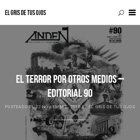
EL GRIS DE TUS OJOS
Skip
to
content
EL TERROR POR OTROS MEDIOS –
EDITORIAL 90
POSTEADO EL
22 NOVIEMBRE, 2018
BY
EL GRIS DE TUS OJOS