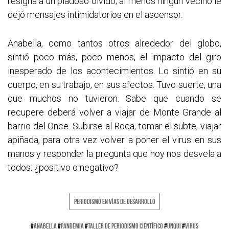
resigna a un piadoso olvido; al menos ningún vecino le
dejó mensajes intimidatorios en el ascensor.
Anabella, como tantos otros alrededor del globo,
sintió poco más, poco menos, el impacto del giro
inesperado de los acontecimientos. Lo sintió en su
cuerpo, en su trabajo, en sus afectos. Tuvo suerte, una
que muchos no tuvieron. Sabe que cuando se
recupere deberá volver a viajar de Monte Grande al
barrio del Once. Subirse al Roca, tomar el subte, viajar
apiñada, para otra vez volver a poner el virus en sus
manos y responder la pregunta que hoy nos desvela a
todos: ¿positivo o negativo?
PERIODISMO EN VÍAS DE DESARROLLO
#
ANABELLA
#
PANDEMIA
#
TALLER DE PERIODISMO CIENTÍFICO
#
UNQUI
#
VIRUS