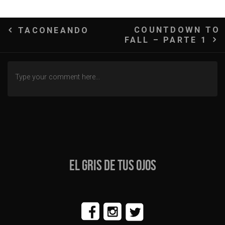
Navegación
COUNTDOWN TO
TACONEANDO
FALL – PARTE 1
de
entradas
EL GRIS DE TUS OJOS