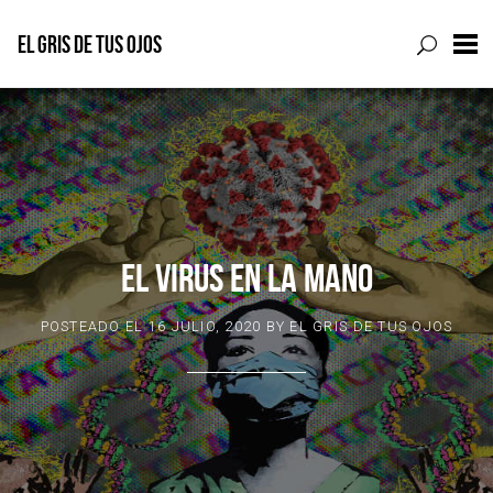
EL GRIS DE TUS OJOS
Skip
to
content
EL VIRUS EN LA MANO
POSTEADO EL
16 JULIO, 2020
BY
EL GRIS DE TUS OJOS