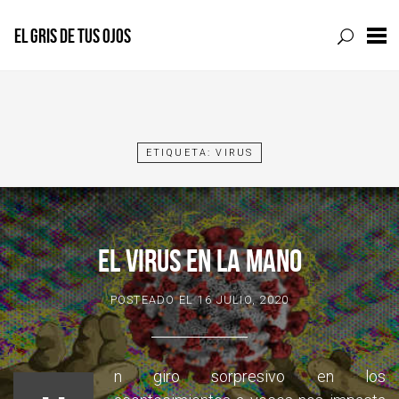
EL GRIS DE TUS OJOS
Skip
to
content
ETIQUETA:
VIRUS
EL VIRUS EN LA MANO
POSTEADO EL
16 JULIO, 2020
n giro sorpresivo en los