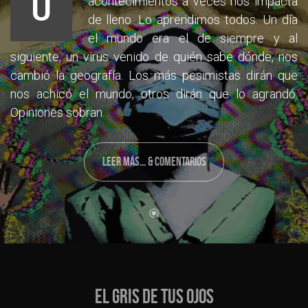
U
acontecimientos a veces nos impacta
de lleno. Lo aprendimos todos. Un día
el mundo era el de siempre y al
siguiente, un virus venido de quién sabe dónde, nos
cambió la geografía. Los más pesimistas dirán que
nos achicó el mundo, otros dirán que lo agrandó.
Opiniones sobran.
LEER MÁS... & COMENTARIOS
EL GRIS DE TUS OJOS