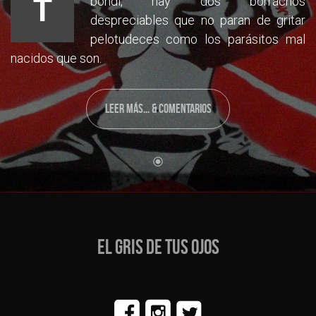
T
bondi, hay dos borrachos
despreciables que no paran de gritar
pelotudeces como los parásitos mal
nacidos que son.
LEER MÁS... & COMENTARIOS
EL GRIS DE TUS OJOS