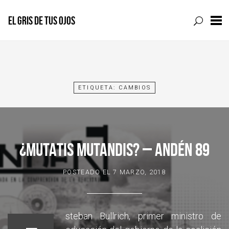
EL GRIS DE TUS OJOS
Skip
to
content
ETIQUETA:
CAMBIOS
¿MUTATIS MUTANDIS? – ANDÉN 89
POSTEADO EL
7 MARZO, 2018
steban Bullrich, primer ministro de