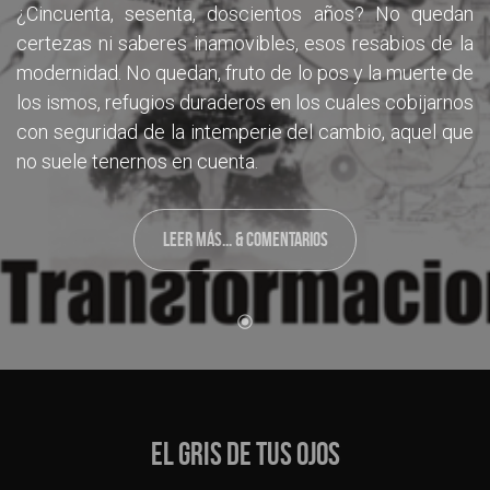
¿Cincuenta, sesenta, doscientos años? No quedan
certezas ni saberes inamovibles, esos resabios de la
modernidad. No quedan, fruto de lo pos y la muerte de
los ismos, refugios duraderos en los cuales cobijarnos
con seguridad de la intemperie del cambio, aquel que
no suele tenernos en cuenta.
LEER MÁS... & COMENTARIOS
EL GRIS DE TUS OJOS