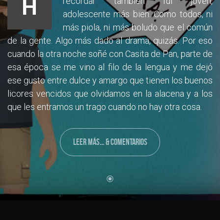
H
recordar también fui joven,
adolescente más bien. Como todos, ni
más piola, ni más boludo que el común
de la gente. Algo más dado al drama, quizás. Por eso
cuando la otra noche soñé con Casita de Pan, parte de
esa época se me vino al filo de la lengua y me dejó
ese gusto entre dulce y amargo que tienen los buenos
licores vencidos que olvidamos en la alacena y a los
que les entramos un trago cuando no hay otra cosa.
LEER MÁS... & COMENTARIOS