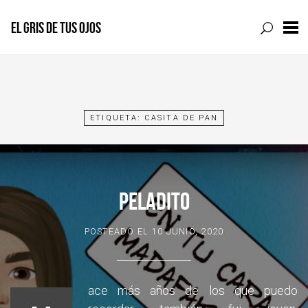
EL GRIS DE TUS OJOS
Skip
to
content
ETIQUETA:
CASITA DE PAN
PELADITO
POSTEADO EL
10 JUNIO, 2020
ace más años de los que puedo