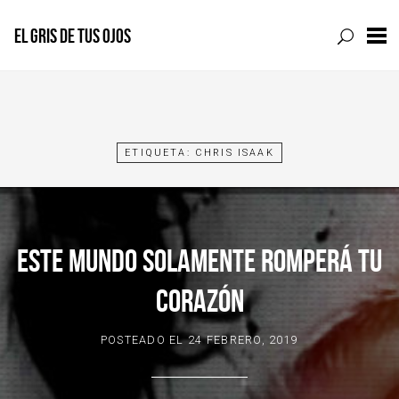
EL GRIS DE TUS OJOS
Skip
to
content
ETIQUETA:
CHRIS ISAAK
ESTE MUNDO SOLAMENTE ROMPERÁ TU
CORAZÓN
POSTEADO EL
24 FEBRERO, 2019