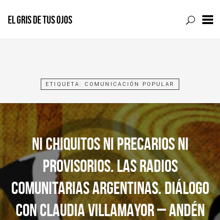
EL GRIS DE TUS OJOS
Skip
to
content
ETIQUETA:
COMUNICACIÓN POPULAR
NI CHIQUITOS NI PRECARIOS NI
PROVISORIOS. LAS RADIOS
COMUNITARIAS ARGENTINAS. DIÁLOGO
CON CLAUDIA VILLAMAYOR – ANDÉN