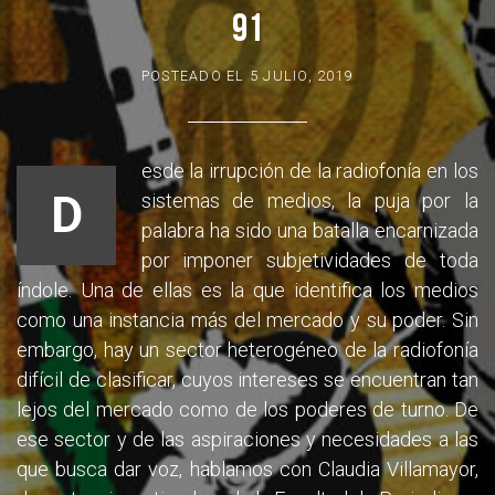
91
POSTEADO EL
5 JULIO, 2019
esde la irrupción de la radiofonía en los
D
sistemas de medios, la puja por la
palabra ha sido una batalla encarnizada
por imponer subjetividades de toda
índole. Una de ellas es la que identifica los medios
como una instancia más del mercado y su poder. Sin
embargo, hay un sector heterogéneo de la radiofonía
difícil de clasificar, cuyos intereses se encuentran tan
lejos del mercado como de los poderes de turno. De
ese sector y de las aspiraciones y necesidades a las
que busca dar voz, hablamos con Claudia Villamayor,