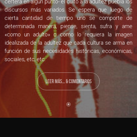
certera en algún punto- el culto a la adultez puebla los
discursos más variados. Se espera que luego de
cierta cantidad de tiempo uno se comporte de
determinada manera, piense, sienta, sufra y ame
«como un adulto» o como lo requiera la imagen
idealizada de la adultez que cada cultura se arma en
función de sus necesidades históricas, económicas,
sociales, etc, etc.
LEER MÁS... & COMENTARIOS