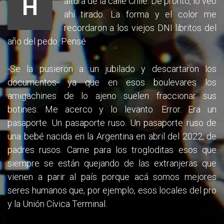
H
altura de la calle Chile. De pronto, lo veo
ahí tirado. La forma y el color me
recordaron a los viejos DNI libritos del
año del pedo. Pensé
-Se la pusieron a un jubilado y descartaron los
documentos- ya que en esos boulevares los
amigachines de lo ajeno suelen fraccionar sus
botines. Me acerco y lo levanto. Error. Era un
pasaporte. Un pasaporte ruso. Un pasaporte ruso de
una bebé nacida en la Argentina en abril del 2022, de
padres rusos. Carne para los trogloditas esos que
siempre se están quejando de las extranjeras que
vienen a parir al país porque acá somos mejores
seres humanos que, por ejemplo, esos locales del pro
y la Unión Cívica Terminal.