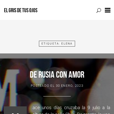
EL GRIS DE TUS OJOS
Skip
to
content
ETIQUETA:
ELENA
DE RUSIA CON AMOR
POSTEADO EL
30 ENERO, 2023
ace unos días cruzaba la 9 julio a la