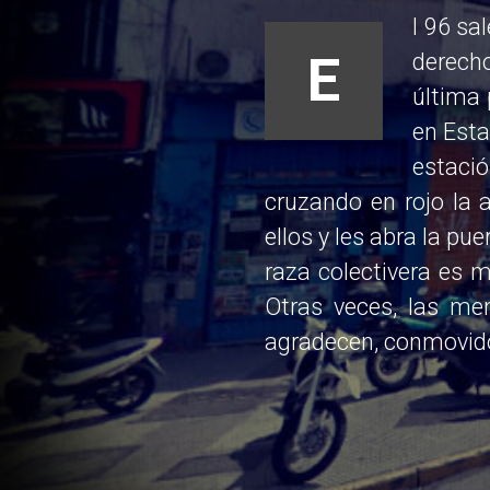
l 96 sa
E
derecho
última 
en Esta
estaci
cruzando en rojo la 
ellos y les
abra la pue
raza colectivera es 
Otras veces, las me
agradecen, conmovidos