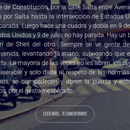
le de Constitución, por la calle Salta entre Aveni
 por Salta hasta la intersección de Estados U
parada. Luego hace una cuadra y dobla en 9 de 
dos Unidos y 9 de julio, no hay parada. Hay un 
ón de Shell del otro. Siempre se ve gente de
avenida, levantando la mano, suplicando que e
rta. La mayoría de las veces no les abren, los d
miserable y solo dada al respeto de las normas
nos, se compadecen y abren la puerta y ent
, por el gesto inesperado.
LEER MÁS... & COMENTARIOS