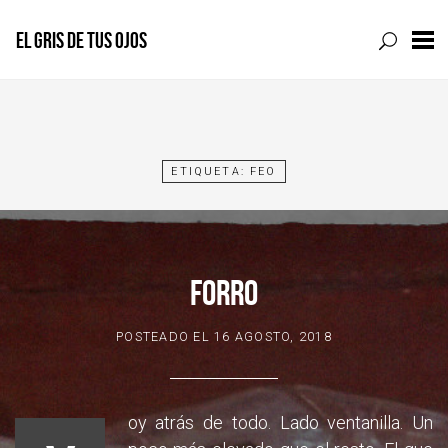
EL GRIS DE TUS OJOS
Skip
to
content
ETIQUETA:
FEO
FORRO
POSTEADO EL
16 AGOSTO, 2018
oy atrás de todo. Lado ventanilla. Un