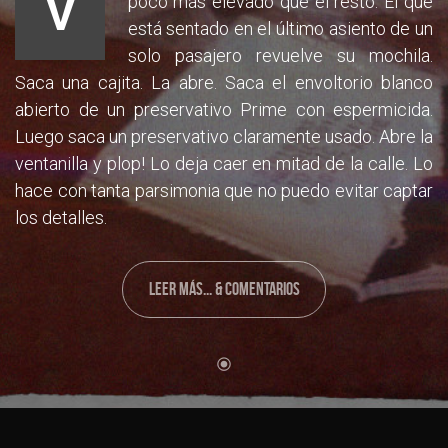
V
poco más elevado que el resto. El que
está sentado en el último asiento de un
solo pasajero revuelve su mochila.
Saca una cajita. La abre. Saca el envoltorio blanco
abierto de un preservativo Prime con espermicida.
Luego saca un preservativo claramente usado. Abre la
ventanilla y plop! Lo deja caer en mitad de la calle. Lo
hace con tanta parsimonia que no puedo evitar captar
los detalles.
LEER MÁS... & COMENTARIOS