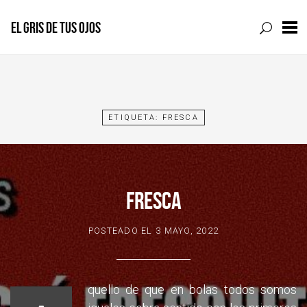
EL GRIS DE TUS OJOS
Skip
to
content
ETIQUETA:
FRESCA
FRESCA
POSTEADO EL
3 MAYO, 2022
quello de que en bolas todos somos