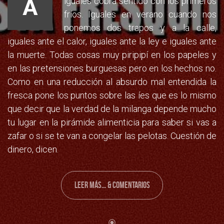
A
iguales cobra sentido con los primeros
fríos. Iguales en verano cuando nos
ponemos dos trapos y a la calle,
iguales ante el calor, iguales ante la ley e iguales ante
la muerte. Todas cosas muy piripipí en los papeles y
en las pretensiones burguesas pero en los hechos no.
Como en una reducción al absurdo mal entendida la
fresca pone los puntos sobre las íes que es lo mismo
que decir que la verdad de la milanga depende mucho
tu lugar en la pirámide alimenticia para saber si vas a
zafar o si se te van a congelar las pelotas. Cuestión de
dinero, dicen.
LEER MÁS... & COMENTARIOS