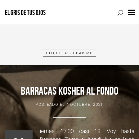
EL GRIS DE TUS OJOS
Skip
to
content
ETIQUETA:
JUDAISMO
BARRACAS KOSHER AL FONDO
POSTEADO EL
4 OCTUBRE, 2021
iernes. 17:30 casi 18. Voy hasta