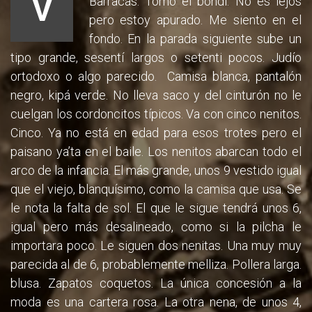
V
Barracas. Tomo el bondi. No es lejos
pero estoy apurado. Me siento en el
fondo. En la parada siguiente sube un
tipo grande, sesentí largos o setenti pocos. Judío
ortodoxo o algo parecido. Camisa blanca, pantalón
negro, kipá verde. No lleva saco y del cinturón no le
cuelgan los cordoncitos típicos. Va con cinco nenitos.
Cinco. Ya no está en edad para esos trotes pero el
paisano ya’ta en el baile. Los nenitos abarcan todo el
arco de la infancia. El más grande, unos 9 vestido igual
que el viejo, blanquísimo, como la camisa que usa. Se
le nota la falta de sol. El que le sigue tendrá unos 6,
igual pero más desalineado, como si la pilcha le
importara poco. Le siguen dos nenitas. Una muy muy
parecida al de 6, probablemente melliza. Pollera larga.
blusa. Zapatos coquetos. La única concesión a la
moda es una cartera rosa. La otra nena, de unos 4,