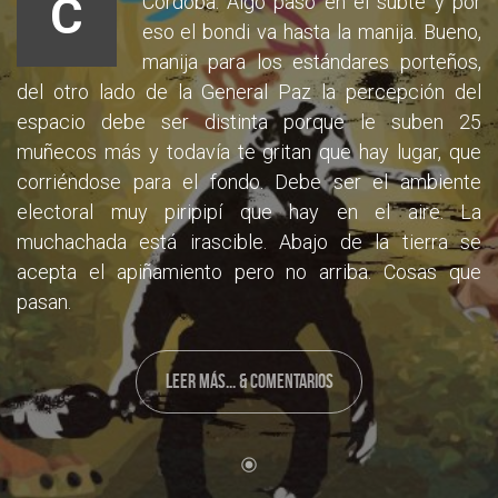
C
Córdoba. Algo pasó en el subte y por
eso el bondi va hasta la manija. Bueno,
manija para los estándares porteños,
del otro lado de la General Paz la percepción del
espacio debe ser distinta porque le suben 25
muñecos más y todavía te gritan que hay lugar, que
corriéndose para el fondo. Debe ser el ambiente
electoral muy piripipí que hay en el aire. La
muchachada está irascible. Abajo de la tierra se
acepta el apiñamiento pero no arriba. Cosas que
pasan.
LEER MÁS... & COMENTARIOS