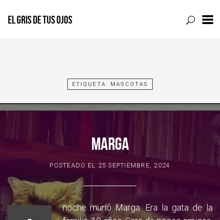
EL GRIS DE TUS OJOS
Skip
to
content
ETIQUETA:
MASCOTAS
MARGA
POSTEADO EL
25 SEPTIEMBRE, 2024
noche murió Marga. Era la gata de la