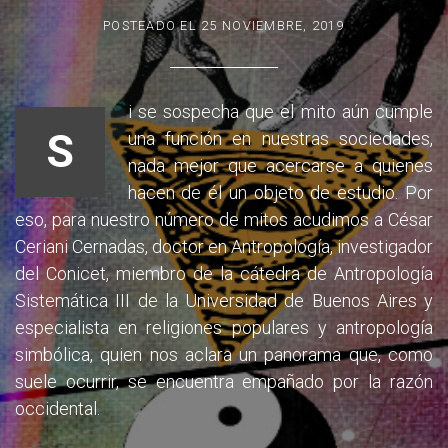
POSTEADO EL
25 NOVIEMBRE, 2019
i se sospecha que el mito aún cumple
S
una función en nuestras sociedades,
nada mejor que acercarse a quienes
hacen de él un objeto de estudio. Por
eso, para nuestro número de mitos acudimos a César
Ceriani Cernadas, doctor en Antropología, investigador
del Conicet, miembro de la cátedra de Antropología
Sistemática III de la Universidad de Buenos Aires y
especialista en religiones populares y antropología
simbólica, quien nos aclara un panorama que, como
suele ocurrir, se encuentra empañado por la razón
occidental.