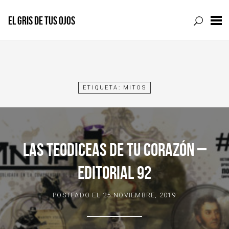
EL GRIS DE TUS OJOS
Skip
to
content
ETIQUETA:
MITOS
LAS TEODICEAS DE TU CORAZÓN –
EDITORIAL 92
POSTEADO EL
25 NOVIEMBRE, 2019