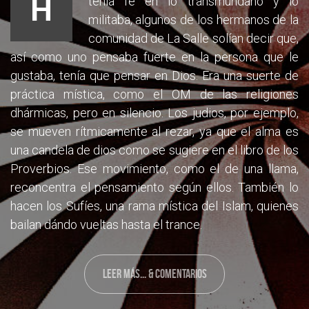
H
tenía fe en lo transmundano y lo
militaba, algunos de los hermanos de la
comunidad de La Salle solían decir que,
así como uno pensaba fuerte en la persona que le
gustaba, tenía que pensar en Dios. Era una suerte de
práctica mística, como el OM de las religiones
dhármicas, pero en silencio. Los judios, por ejemplo,
se mueven rítmicamente al rezar, ya que el alma es
una candela de dios como se sugiere en el libro de los
Proverbios. Ese movi
miento, como el de una llama,
reconcentra el pensamiento según ellos. También lo
hacen los Sufíes, una rama mística del Islam, quienes
bailan dándo vueltas hasta el trance.
LEER MÁS... & COMENTARIOS