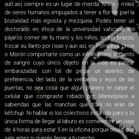
aun así, siempre es un lugar de mierda. Miles y miles
de seres humanos empujados a tener a flor de piel la
brutalidad más egoísta y mezquina. Podés tener un
doctorado en ética de la universidad vaticana, los
pájaros comer de tu mano y los niños, en tus brazos,
trocar su llanto por risas y aun así, en Pompeya, Once
o Morón comportarte como un infrahumano sediento
de sangre cuyo único objeto en la vida es patear
embarazadas con tal de pegar un asiento, de
preferencia, del lado de la ventanilla y lejos de las
puertas, no sea cosa que algún planero te zarpe el
celular que compraste robado por
Marketplace
a
sabiendas que las manchas que traía no eran de
kétchup. Ni hablar si los colectivos están de paro y tu
única forma de llegar al laburo es comiéndote un viaje
de 4 horas para estar 5 en la oficina porque tenés que
salir antes si querés llegar a tu rancho.