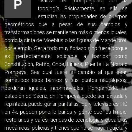
P
rivalizar en complejidad con la
topología. Básicamente, en ella se
estudian las propiedades de cuerpos
geométricos que a pesar de sus cambios y
transformaciones se mantienen más o menos iguales,
como la cinta de Moebius o las figuras de Mandelbrot,
por ejemplo. Sería todo muy ñoñazo sino fuera porque
es perfectamente aplicable a barrios como
Constitución, Retiro, Once, Liniers, Puente La Noria o
Pompeya. Sea cual fuere el cambio al que sean
sometidos esos barrios y sus puntos neurálgicos,
perduran iguales, inconmovibles. Pongámosle, La
estación de Sáenz, en Pompeya, puede ser pintada y
repintada, puede ganar pantallas led y televisores HD
en 4k, pueden ponerle baños y gente que los limpie,
restoranes y cafés, tiendas de tecnología y escaleras
mecánicas, policías y trenes que no se hagan cajeta y