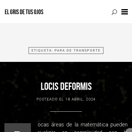
EL GRIS DE TUS OJOS
Skip
to
content
ETIQUETA:
PARA DE TRANSPORTE
LOCIS DEFORMIS
POSTEADO EL
18 ABRIL, 2024
ocas áreas de la matemática pueden