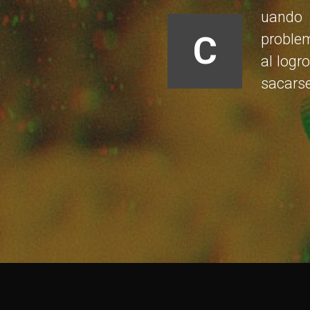
uando 
C
problem
al logr
sacars