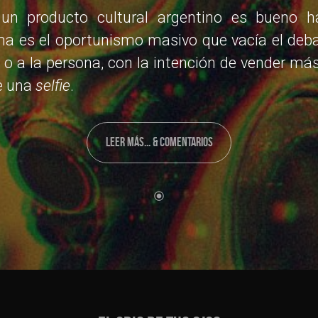
un producto cultural argentino es bueno ha
a es el oportunismo masivo que vacía el debat
o o a la persona, con la intención de vender más
e una
selfie
.
LEER MÁS... & COMENTARIOS