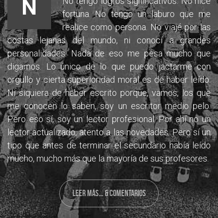
N
No tengo logros significativos. No hice
fortuna. No tengo un laburo que me
realice como persona. No viajé por las
costas lejanas del mundo, ni conocí a grandes
personalidades. Nada de eso me pesa mucho que
digamos. Lo único de lo que puedo jactarme con
orgullo y cierta superioridad moral es de haber leído.
Ni siquiera de haber escrito porque, vamos, los que
me conocen lo saben, soy un escritor medio pelo.
Pero eso sí, soy un lector profesional. Por ahí no un
lector actualizado, atento a las novedades. Pero sí un
tipo que antes de terminar el secundario había leído
mucho, mucho más que la mayoría de sus profesores.
LEER MÁS... & COMENTARIOS