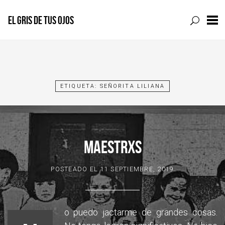
EL GRIS DE TUS OJOS
Skip
to
content
ETIQUETA:
SEÑORITA LILIANA
MAESTRXS
POSTEADO EL
11 SEPTIEMBRE, 2019
o puedo jactarme de grandes cosas.