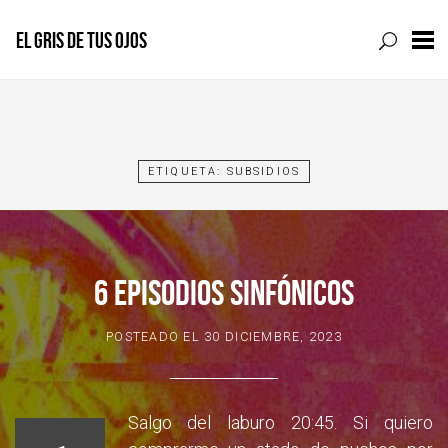
EL GRIS DE TUS OJOS
Skip
to
content
ETIQUETA:
SUBSIDIOS
6 EPISODIOS SINFÓNICOS
POSTEADO EL
30 DICIEMBRE, 2023
Salgo del laburo 20:45. Si quiero