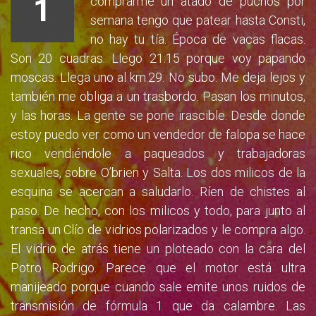
1
comprarme un atado de puchos por
semana tengo que patear hasta Consti,
no hay tu tía. Época de vacas flacas.
Son 20 cuadras. Llego 21:15 porque voy papando
moscas. Llega uno al km.29. No subo. Me deja lejos y
también me obliga a un trasbordo. Pasan los minutos,
y las horas. La gente se pone irascible. Desde donde
estoy puedo ver como un vendedor de falopa se hace
rico vendiéndole a paqueados y trabajadoras
sexuales, sobre O’brien y Salta. Los dos milicos de la
esquina se acercan a saludarlo. Ríen de chistes al
paso. De hecho, con los milicos y todo, para junto al
transa un Clío de vidrios polarizados y le compra algo.
El vidrio de atrás tiene un ploteado con la cara del
Potro Rodrigo. Parece que el motor está ultra
manijeado porque cuando sale emite unos ruidos de
transmisión de fórmula 1 que da calambre. Las