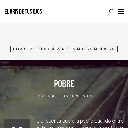
EL GRIS DE TUS OJOS
Skip
to
content
ETIQUETA:
TODOS SE VAN A LA MIERDA MENOS YO
POBRE
POSTEADO EL
16 ABRIL, 2019
e di cuenta que era pobre cuando entré