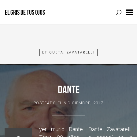
EL GRIS DE TUS OJOS
Skip
to
content
ETIQUETA:
ZAVATARELLI
DANTE
POSTEADO EL
6 DICIEMBRE, 2017
yer murió Dante. Dante Zavatarelli.