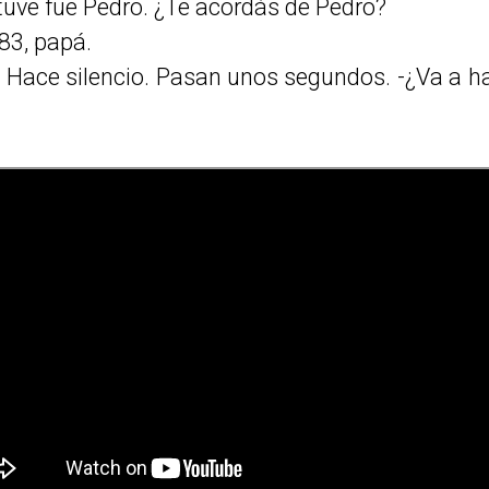
tuve fue Pedro. ¿Te acordás de Pedro?
83, papá.
. Hace silencio. Pasan unos segundos. -¿Va a ha