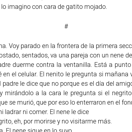
 lo imagino con cara de gatito mojado.
#
a. Voy parado en la frontera de la primera secc
costado, sentados, va una pareja con un nene d
adre duerme contra la ventanilla. Está a punto
Olé en el celular. El nenito le pregunta si mañana
padre le dice que no porque es el día del amigo 
 mirándolo a la cara le pregunta si el negrito l
que se murió, que por eso lo enterraron en el fond
i ladrar ni comer. El nene le dice
rito, eh, por morirse y no visitarme más.
a. El nene sigue en lo suyo.