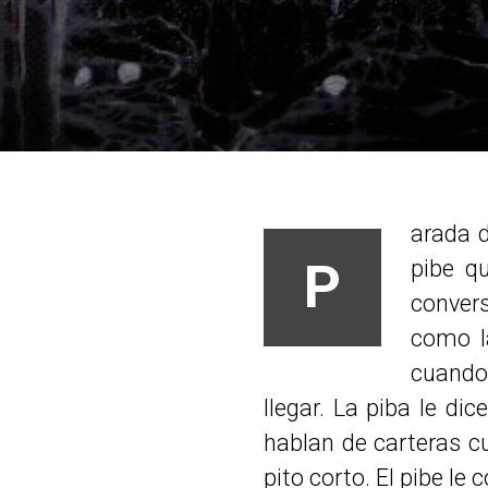
arada d
P
pibe q
convers
como l
cuando 
llegar. La piba le di
hablan de carteras cu
pito corto. El pibe le