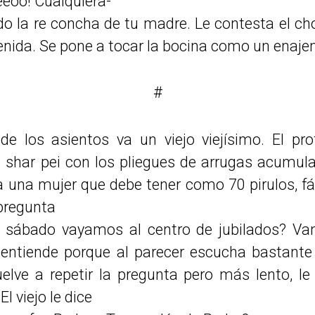
eeoo! Cualquiera-
o la re concha de tu madre. Le contesta el chof
venida. Se pone a tocar la bocina como un enaje
#
de los asientos va un viejo viejísimo. El pro
 shar pei con los pliegues de arrugas acumula
na mujer que debe tener como 70 pirulos, fácil
 pregunta
l sábado vayamos al centro de jubilados? Van 
e entiende porque al parecer escucha bastant
uelve a repetir la pregunta pero más lento, le
l viejo le dice