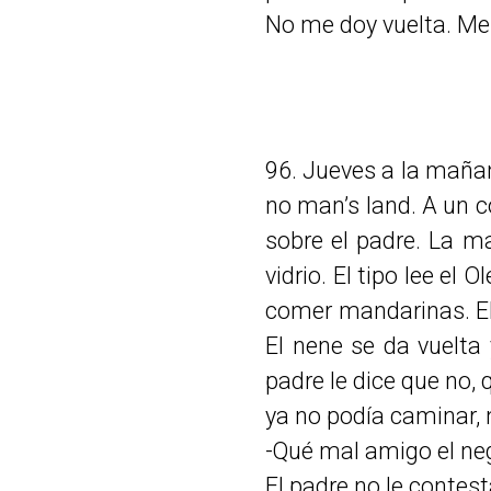
No me doy vuelta. Me
96. Jueves a la mañan
no man’s land. A un 
sobre el padre. La m
vidrio. El tipo lee el 
comer mandarinas. El 
El nene se da vuelta y
padre le dice que no, 
ya no podía caminar, n
-Qué mal amigo el neg
El padre no le contest