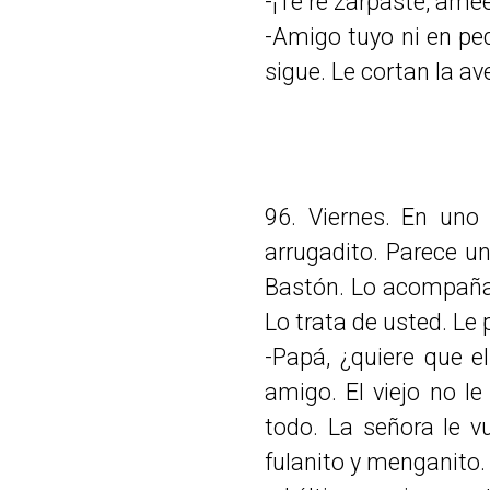
-¡Te re zarpaste, ame
-Amigo tuyo ni en ped
sigue. Le cortan la a
96. Viernes. En uno 
arrugadito. Parece un
Bastón. Lo acompaña u
Lo trata de usted. Le
-Papá, ¿quiere que e
amigo. El viejo no l
todo. La señora le v
fulanito y menganito. E