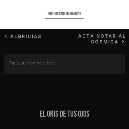
SONIDOS PARA NO IGNORAR
Navegación
ACTA NOTARIAL
ALBRICIAS
CÓSMICA
de
entradas
EL GRIS DE TUS OJOS