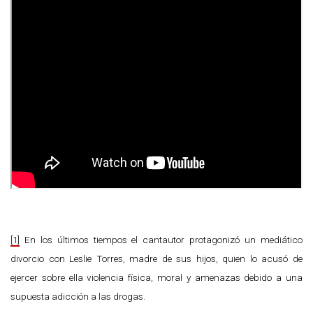
[1]
En los últimos tiempos el cantautor protagonizó un mediático
divorcio con Leslie Torres, madre de sus hijos, quien lo acusó de
ejercer sobre ella violencia física, moral y amenazas debido a una
supuesta adicción a las drogas.