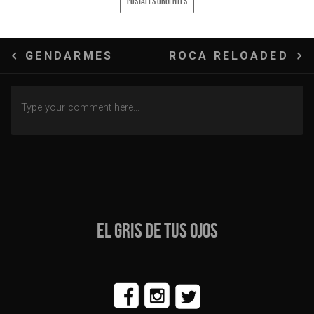
POSTALES URGENTES
Navegación
GENDARMES
ROCA RELOADED
de
entradas
EL GRIS DE TUS OJOS