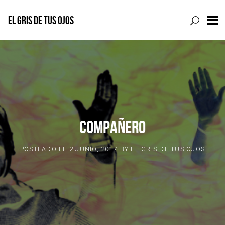
EL GRIS DE TUS OJOS
Skip
to
content
COMPAÑERO
POSTEADO EL
2 JUNIO, 2017
BY
EL GRIS DE TUS OJOS