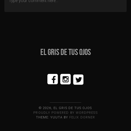
entradas
EL GRIS DE TUS OJOS
© 2026, EL GRIS DE TUS OJOS
PROUDLY POWERED BY WORDPRESS
THEME: YUUTA BY
FELIX DORNER