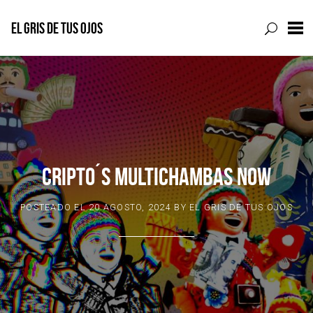
EL GRIS DE TUS OJOS
Skip
to
content
CRIPTO´S MULTICHAMBAS NOW
POSTEADO EL
20 AGOSTO, 2024
BY
EL GRIS DE TUS OJOS