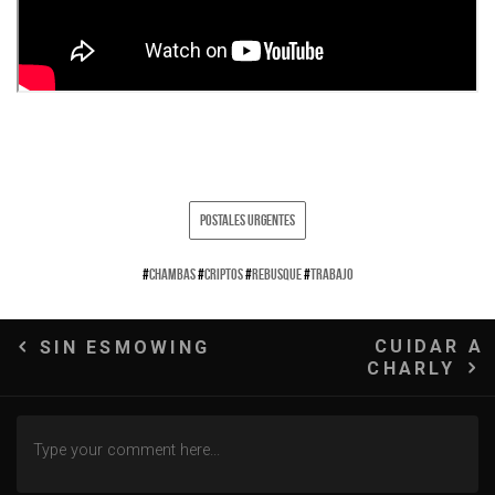
POSTALES URGENTES
#
CHAMBAS
#
CRIPTOS
#
REBUSQUE
#
TRABAJO
Navegación
CUIDAR A
SIN ESMOWING
CHARLY
de
entradas