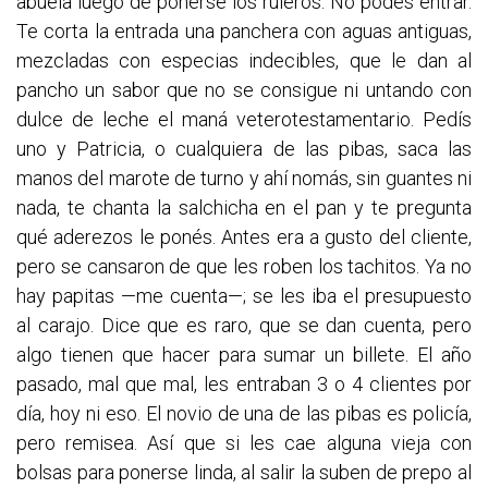
abuela luego de ponerse los ruleros. No podés entrar.
Te corta la entrada una panchera con aguas antiguas,
mezcladas con especias indecibles, que le dan al
pancho un sabor que no se consigue ni untando con
dulce de leche el maná veterotestamentario. Pedís
uno y Patricia, o cualquiera de las pibas, saca las
manos del marote de turno y ahí nomás, sin guantes ni
nada, te chanta la salchicha en el pan y te pregunta
qué aderezos le ponés. Antes era a gusto del cliente,
pero se cansaron de que les roben los tachitos. Ya no
hay papitas —me cuenta—; se les iba el presupuesto
al carajo. Dice que es raro, que se dan cuenta, pero
algo tienen que hacer para sumar un billete. El año
pasado, mal que mal, les entraban 3 o 4 clientes por
día, hoy ni eso. El novio de una de las pibas es policía,
pero remisea. Así que si les cae alguna vieja con
bolsas para ponerse linda, al salir la suben de prepo al