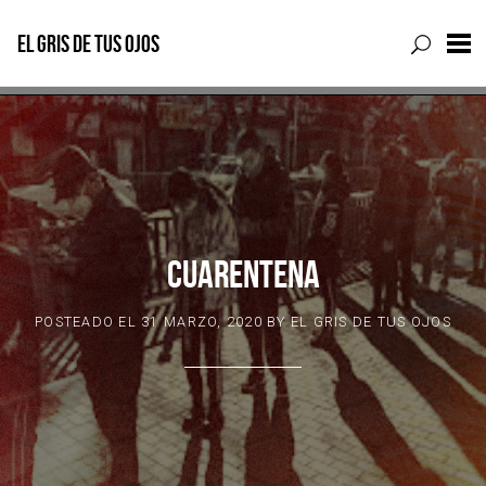
EL GRIS DE TUS OJOS
Skip
to
content
CUARENTENA
POSTEADO EL
31 MARZO, 2020
BY
EL GRIS DE TUS OJOS