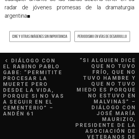
radar de jóvenes promesas de la dramaturgia
argentina■
CINE Y OTRAS IMÁGENES SIN IMPORTANCIA
PERIODISMO EN VÍAS DE DESARROLLO
Navegación
“SI ALGUIEN DICE
DIÁLOGO CON
QUE NO TUVO
EL RABINO PABLO
de
FRÍO, QUE NO
GABE: “PERMITITE
TUVO HAMBRE Y
PROCESAR LA
entradas
QUE NO TUVO
MUERTE PERO
MIEDO ES PORQUE
DESDE LA VIDA,
NO ESTUVO EN
PORQUE SI NO VAS
MALVINAS” –
A SEGUIR EN EL
DIÁLOGO CON
CEMENTERIO” –
JOSÉ MARÍA
ANDÉN 61
MAURIZIO,
PRESIDENTE DE LA
ASOCIACIÓN DE
VETERANOS DE