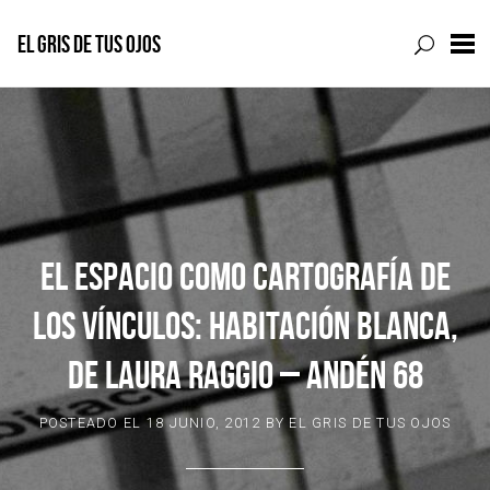
EL GRIS DE TUS OJOS
Skip
to
content
EL ESPACIO COMO CARTOGRAFÍA DE
LOS VÍNCULOS: HABITACIÓN BLANCA,
DE LAURA RAGGIO – ANDÉN 68
POSTEADO EL
18 JUNIO, 2012
BY
EL GRIS DE TUS OJOS