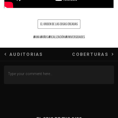
EL ORDEN DE LAS COSAS CREADAS
#
ANA
#
AÑOS
#
REALIZACIÓN
#
UNIVERSIDADES
Navegación
AUDITORIAS
COBERTURAS
de
entradas