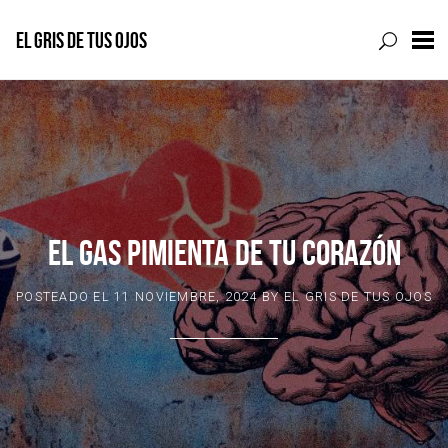
EL GRIS DE TUS OJOS
Skip
to
content
EL GAS PIMIENTA DE TU CORAZÓN
POSTEADO EL
11 NOVIEMBRE, 2024
BY
EL GRIS DE TUS OJOS