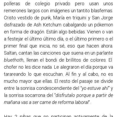
polleras de colegio privado pero usan unos
remerones largos con imágenes un tantito blasfemas.
Cristo vestido de punk, María en triquini y San Jorge
disfrazado de Ash Ketchum cabalgando un pókemon
en forma de dragón. Están algo bebidas. Vienen o van
a festejar el último último día, o el último primero o el
primer final que inicia, no sé, eso que hacen ahora.
Saltan, cantan las canciones que suena en un parlante
bluethoth
, llenan el bondi de brillitos de colores. El
chofer no les dice nada. Le alegraron el día porque va
tarareando lo que escuchan. Al fin y al cabo, no es
mucho mayor que ellas. El resto del pasaje se divide
entre la sonrisa condescendiente del “
yo estuve ahí
” y
la sonrisa socarrona del “
disfrutalo porque a partir de
mañana vas a ser carne de reforma laboral
“.
Hay 2 pibas que no participan activamente de la