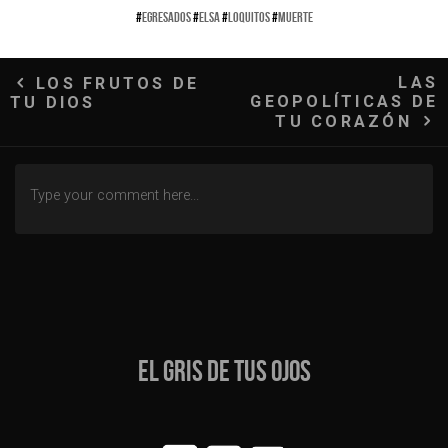
#
EGRESADOS
#
ELSA
#
LOQUITOS
#
MUERTE
Navegación
LAS
LOS FRUTOS DE
GEOPOLÍTICAS DE
TU DIOS
de
TU CORAZÓN
entradas
EL GRIS DE TUS OJOS