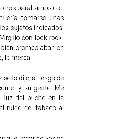
nosotros parabamos con
 quería tomarse unas
los sujetos indicados.
rgilio con look rock-
mbién promediaban en
a, la merca.
e lo dije, a riesgo de
con él y su gente. Me
 luz del pucho en la
l ruido del tabaco al
cos que tocar de vez en