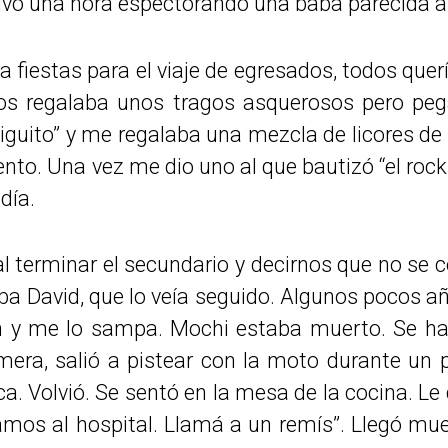
uvo una hora espectorando una baba parecida al 
 fiestas para el viaje de egresados, todos que
nos regalaba unos tragos asquerosos pero peg
iguito” y me regalaba una mezcla de licores de
to. Una vez me dio uno al que bautizó “el rock
día.
terminar el secundario y decirnos que no se co
aba David, que lo veía seguido. Algunos pocos 
y me lo sampa. Mochi estaba muerto. Se hab
era, salió a pistear con la moto durante un 
a. Volvió. Se sentó en la mesa de la cocina. Le
amos al hospital. Llamá a un remís”. Llegó mue