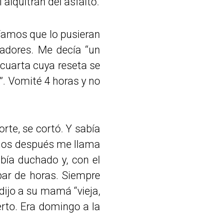
alquitrán del asfalto.
ríamos que lo pusieran
adores. Me decía “un
 cuarta cuya reseta se
”. Vomité 4 horas y no
rte, se cortó. Y sabía
años después me llama
ía duchado y, con el
par de horas. Siempre
 dijo a su mamá “vieja,
rto. Era domingo a la