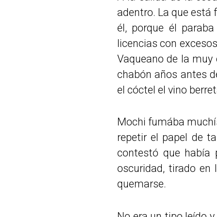
adentro. La que está 
él, porque él parab
licencias con excesos
Vaqueano de la muy c
chabón años antes d
el cóctel el vino berre
Mochi fumába muchísim
repetir el papel de 
contestó que había 
oscuridad, tirado en
quemarse.
No era un tipo leído y