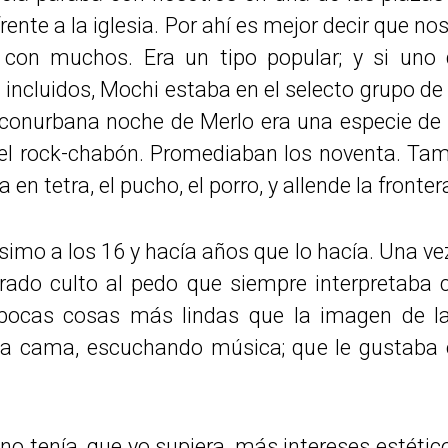
frente a la iglesia. Por ahí es mejor decir que 
a con muchos. Era un tipo popular; y si uno
 incluidos, Mochi estaba en el selecto grupo de 
onurbana noche de Merlo era una especie de Vi
el rock-chabón. Promediaban los noventa. Ta
ta en tetra, el pucho, el porro, y allende la fronter
o a los 16 y hacía años que lo hacía. Una vez s
tarado culto al pedo que siempre interpretaba 
pocas cosas más lindas que la imagen de la
 la cama, escuchando música; que le gustaba e
 no tenía, que yo supiera, más intereses estéti