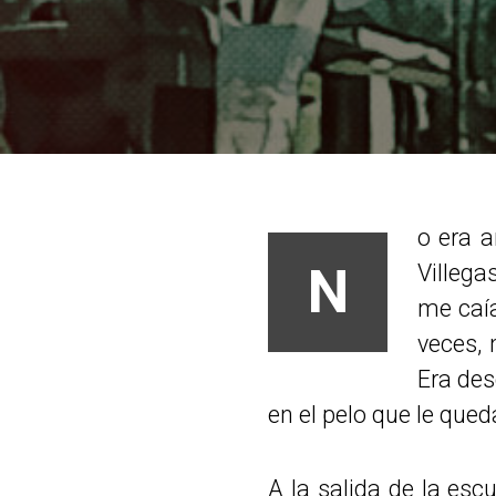
o era a
N
Villega
me caía
veces, 
Era des
en el pelo que le que
A la salida de la es