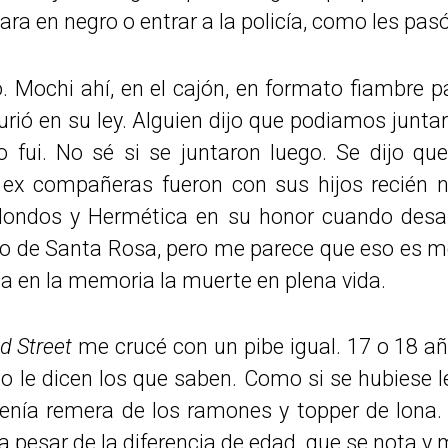
tara en negro o entrar a la policía, como les pa
 Mochi ahí, en el cajón, en formato fiambre pa
urió en su ley. Alguien dijo que podiamos jun
no fui. No sé si se juntaron luego. Se dijo q
 ex compañeras fueron con sus hijos recién n
dondos y Hermética en su honor cuando des
o de Santa Rosa, pero me parece que eso es me
a en la memoria la muerte en plena vida.
d Street
me crucé con un pibe igual. 17 o 18 añ
 le dicen los que saben. Como si se hubiese l
tenía remera de los ramones y topper de lona. 
pesar de la diferencia de edad, que se nota y 