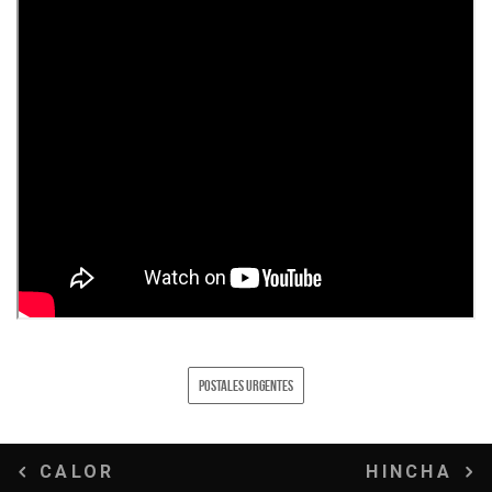
POSTALES URGENTES
Navegación
CALOR
HINCHA