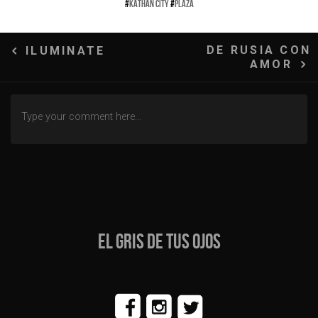
#
KATHAN CITY
#
PLAZA
Navegación
DE RUSIA CON
ILUMINATE
AMOR
de
entradas
EL GRIS DE TUS OJOS