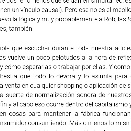
e dos fenómenos que se dan en simultaneo, es de
ienen un vínculo causal). Pero ese no es el meol
uevo la lógica y muy probablemente a Rob, las
R
es, también.
ible que escuchar durante toda nuestra adol
os vuelve un poco pelotudos a la hora de refl
 y cómo esperarlas o trabajar por ellas. Y como
bestia que todo lo devora y lo asimila para 
la venta en cualquier shopping o aplicación de
s
a suerte de normalización sonora de nuestro
 fin y al cabo eso ocurre dentro del capitalis
en cosas para mantener la fábrica funcionand
onsumidor consumiendo. Más o menos lo mismo