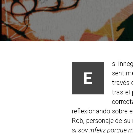
s inne
E
sentime
través
tras el
correct
reflexionando sobre e
Rob, personaje de su
si soy infeliz porque 