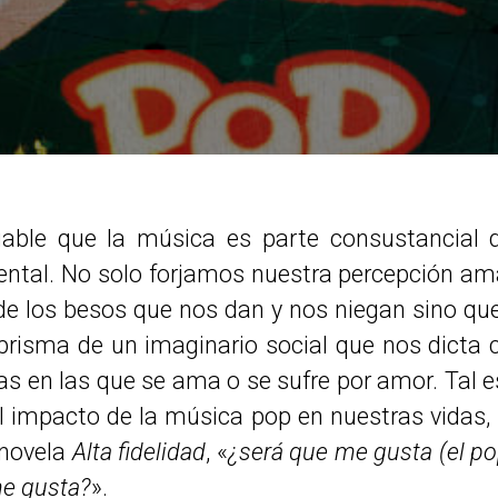
gable que la música es parte consustancial 
ntal. No solo forjamos nuestra percepción ama
 de los besos que nos dan y nos niegan sino 
 prisma de un imaginario social que nos dicta
as en las que se ama o se sufre por amor. Tal e
l impacto de la música pop en nuestras vidas,
 novela
Alta fidelidad
, «
¿será que me gusta (el pop
me gusta?
».