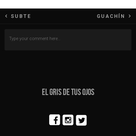
Navegación
SUBTE
GUACHÍN
de
entradas
EL GRIS DE TUS OJOS