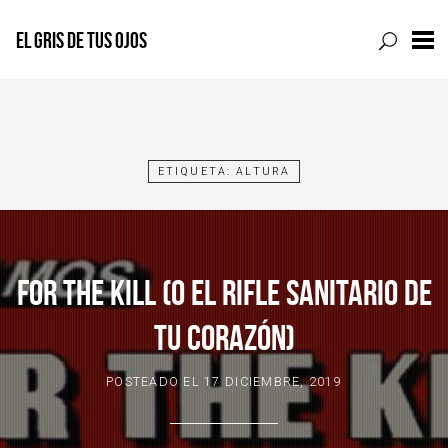
EL GRIS DE TUS OJOS
Skip
to
content
ETIQUETA:
ALTURA
FOR THE KILL (O EL RIFLE SANITARIO DE
TU CORAZÓN)
POSTEADO EL
17 DICIEMBRE, 2019