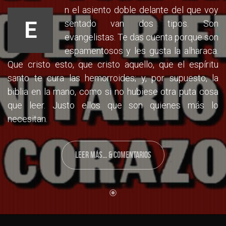
n el asiento doble delante del que voy
E
sentado van dos tipos. Son
evangelistas. Te das cuenta porque son
espamentosos y les gusta la alharaca.
Que cristo esto, que cristo aquello, que el espíritu
santo te cura las hemorroides; y, por supuesto, la
biblia en la mano, como si no hubiese otra puta cosa
que leer. Justo ellos que son quienes más lo
necesitan.
LEER MÁS... & COMENTARIOS