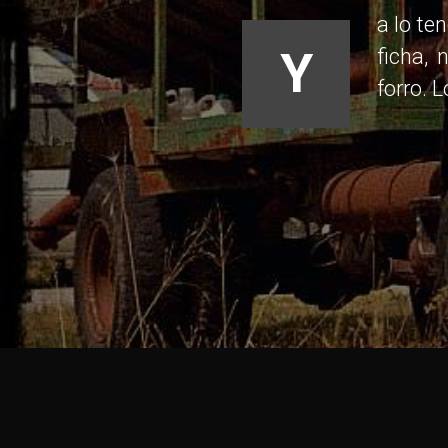
a lo te
Y
ficha,
forro. 