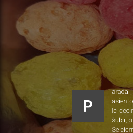
arada.
P
asiento
le dec
subir, 
Se cier