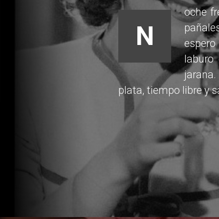
oche f
N
pañales
espero
laburo
jarana.
plata, tiempo libre y s