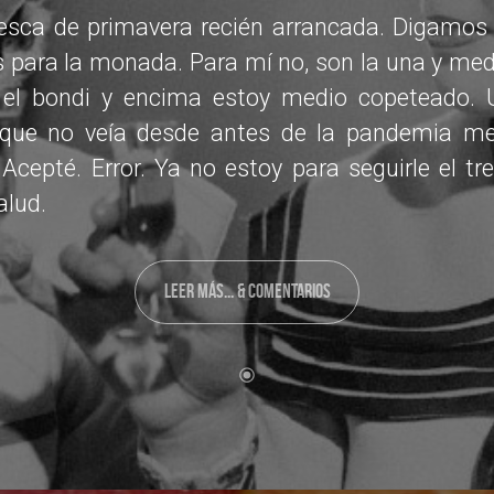
resca de primavera recién arrancada. Digamos
 para la monada. Para mí no, son la una y med
 el bondi y encima estoy medio copeteado.
 que no veía desde antes de la pandemia me 
 Acepté. Error. Ya no estoy para seguirle el t
alud.
LEER MÁS... & COMENTARIOS