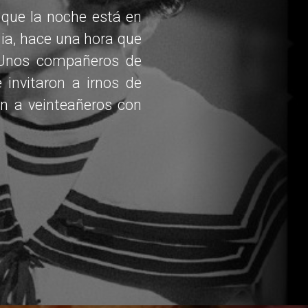
 que la noche está en
ia, hace una hora que
 Unos compañeros de
invitaron a irnos de
ren a veinteañeros con