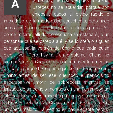
A
la tierra y, tiempo después, a Chano.
Ustedes no se acuerdan porque son
chicos y dados al olvido rápido e
impiadoso de la modernidad aguachenta, pero hace
unos años Chano era todo, estaba en todas partes. Allí
donde miraran, allí donde escucharan, estaba él, o un
personaje que se parecía a él y se lo creía o alguien
que actuaba la versión de Chano que cada quien
elegía ver. Pero hay allí un problema. Chano no
siempre fue el Chano que conocemos y los medios
olvidaron porque tiene poco que decir. Chano fue otro
Chano antes de ser ese que todo el periodismo
esperaba ver morir de sobredosis mientras se
lanzaba de un edificio montado en una Ferrari con un
kilo de merca y dos travestis paraguayas menores de
edad y en pelotas. No. Chano fue, aunque no lo crean,
un poeta maldito. Tal vez no el más elegante pero sí