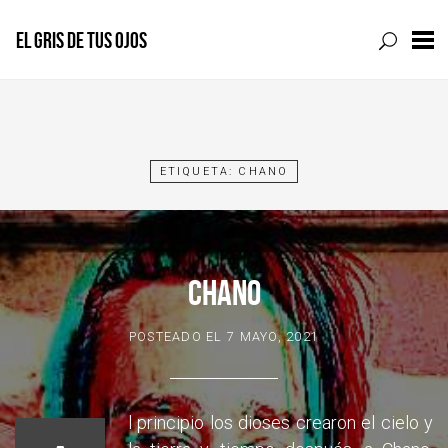
EL GRIS DE TUS OJOS
Skip
to
content
ETIQUETA:
CHANO
CHANO
POSTEADO EL
7 MAYO, 2021
l principio los dioses crearon el cielo y