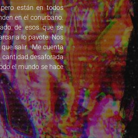
 pero están en todos
enden en el conurbano.
rcado de esos que se
arcar a lo pavote. Nos
 que salir. Me cuenta
na cantidad desaforada
todo el mundo se hace