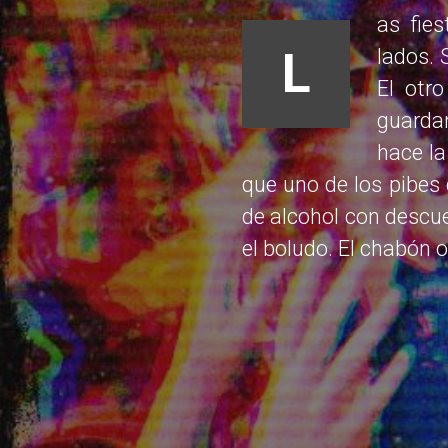
as fie
L
lados. 
El otr
guardan
hace la
que uno de los pibes 
de alcohol con descu
el boludo. El chabón 