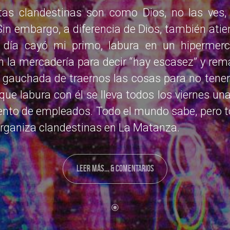
stas clandestinas son como Dios, no las ves,
Sin embargo, a diferencia de Dios, también ati
o día cayó mi primo, labura en un hiperme
 la mercadería para decir “hay escasez” y rem
 gauchada de traernos las cosas para no tener
que labura con él se lleva todos los viernes u
ento de empleados. Todo el mundo sabe, pero 
organiza clandestinas en La Matanza.
LEER MÁS... & COMENTARIOS