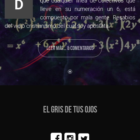
D
que cualquier línea de colectivos que
lleve en su numeración un 6, está
compuesto por mala gente. Resabios
del viejo cristianismo del cual soy apóstata.
LEER MÁS... & COMENTARIOS
EL GRIS DE TUS OJOS