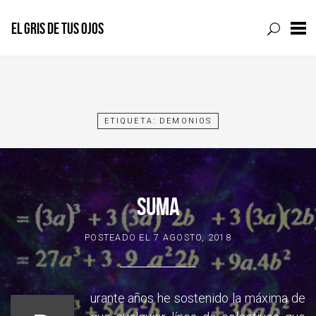
EL GRIS DE TUS OJOS
Skip
to
content
ETIQUETA:
DEMONIOS
SUMA
POSTEADO EL
7 AGOSTO, 2018
urante años he sostenido la máxima de