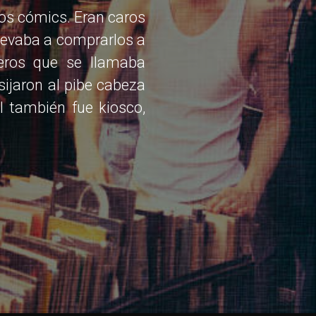
los cómics. Eran caros
levaba a comprarlos a
eros que se llamaba
sijaron al pibe cabeza
l también fue kiosco,