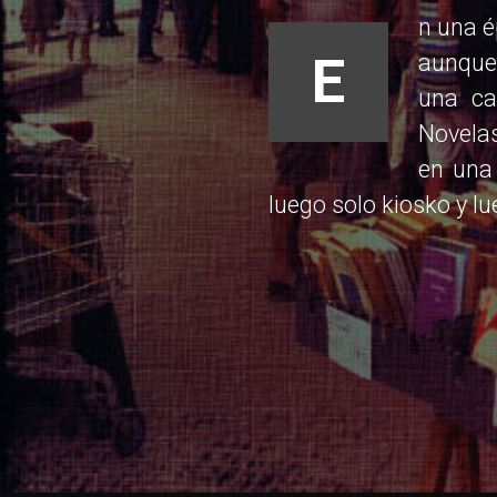
n una é
E
aunque 
una ca
Novelas
en una 
luego solo kiosko y lu