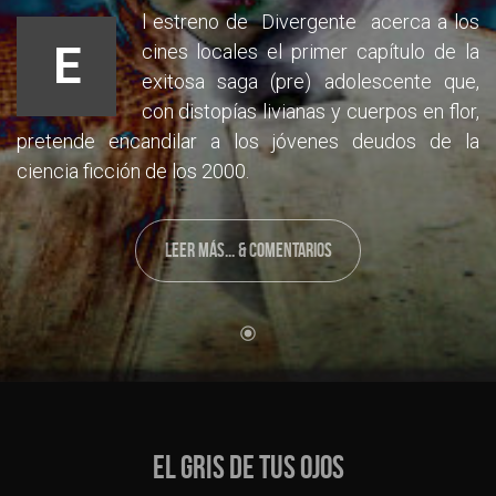
l estreno de Divergente acerca a los
E
cines locales el primer capítulo de la
exitosa saga (pre) adolescente que,
con distopías livianas y cuerpos en flor,
pretende encandilar a los jóvenes deudos de la
ciencia ficción de los 2000.
LEER MÁS... & COMENTARIOS
EL GRIS DE TUS OJOS