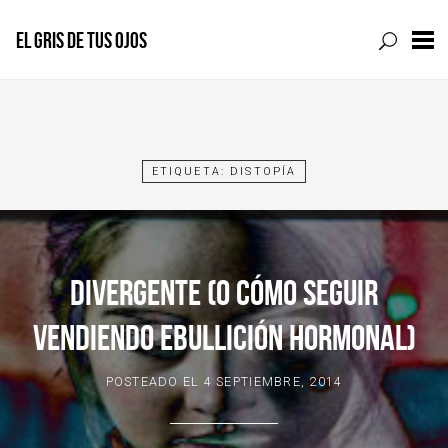
EL GRIS DE TUS OJOS
Skip
to
content
ETIQUETA:
DISTOPÍA
DIVERGENTE (O CÓMO SEGUIR
VENDIENDO EBULLICIÓN HORMONAL)
POSTEADO EL
4 SEPTIEMBRE, 2014